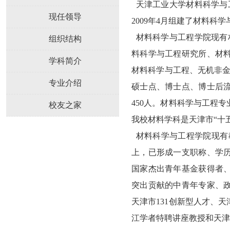
天津工业大学材料科学与
现任领导
2009
年
4
月组建了材料科学
材料科学与工程学院现有
组织结构
料科学与工程研究所、
材
学科简介
材料科学与工程、无机非金
专业介绍
硕士点、博士点、博士后
450
人。材料科学与工程专
校友之家
我校材料学科是天津市“十五
材料科学与工程学院现有
上，已形成一支职称、学
国家杰出青年基金获得者
突出贡献的中青年专家、
天津市
131
创新型人才、天
江学者特聘讲座教授和天津